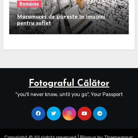
România
Maramureș de poveste în imagini
pentru suflet
Fotograful Călător
"you'll never know, until you go", Your Passport
Copyright © All rights reserved
|
Blogus
by
Themeansar
.