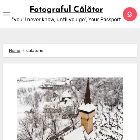
Skip
Fotograful Călător
to
"you'll never know, until you go", Your Passport
content
Home
calatorie