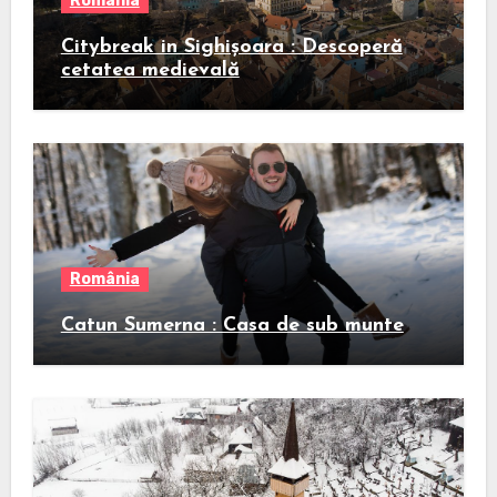
România
Citybreak in Sighișoara : Descoperă
cetatea medievală
România
Catun Sumerna : Casa de sub munte