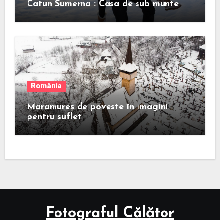
Catun Sumerna : Casa de sub munte
România
Maramureș de poveste în imagini
pentru suflet
Fotograful Călător