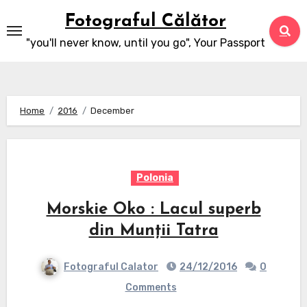
Skip
Fotograful Călător
to
"you'll never know, until you go", Your Passport
content
Home
2016
December
Polonia
Morskie Oko : Lacul superb
din Munții Tatra
Fotograful Calator
24/12/2016
0
Comments