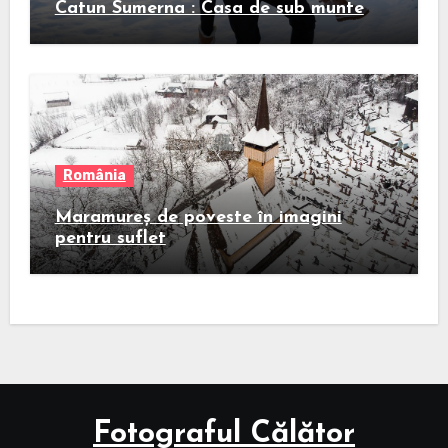
Catun Sumerna : Casa de sub munte
România
Maramureș de poveste în imagini
pentru suflet
Fotograful Călător