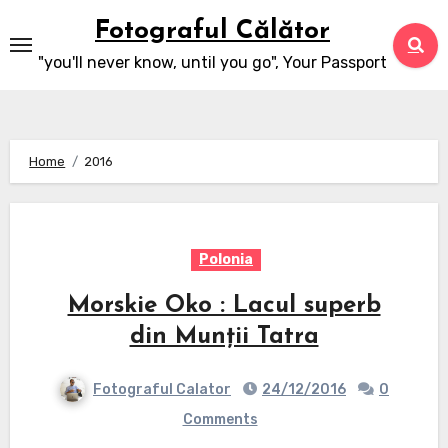
Skip
Fotograful Călător
to
"you'll never know, until you go", Your Passport
content
Home
2016
Polonia
Morskie Oko : Lacul superb
din Munții Tatra
Fotograful Calator
24/12/2016
0
Comments