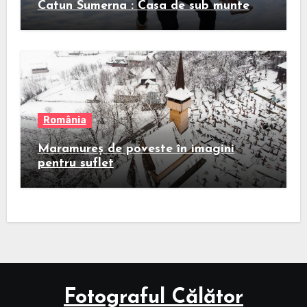
Catun Sumerna : Casa de sub munte
România
Maramureș de poveste în imagini
pentru suflet
Fotograful Călător