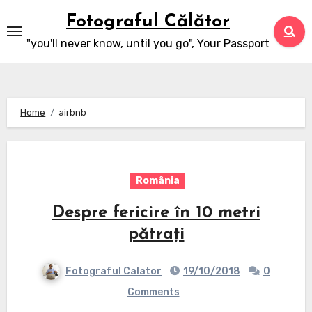
Skip
Fotograful Călător
to
"you'll never know, until you go", Your Passport
content
Home
airbnb
România
Despre fericire în 10 metri
pătrați
Fotograful Calator
19/10/2018
0
Comments