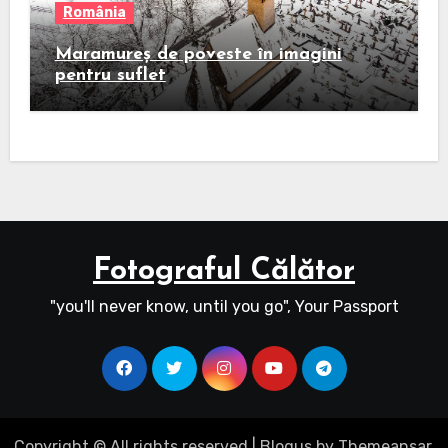
România
Maramureș de poveste în imagini
pentru suflet
Fotograful Călător
"you'll never know, until you go", Your Passport
Copyright © All rights reserved
|
Blogus
by
Themeansar
.