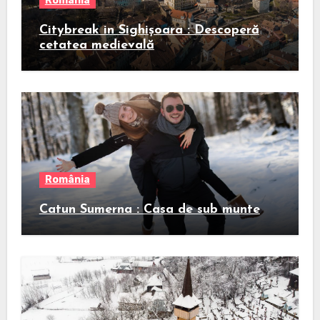
România
Citybreak in Sighișoara : Descoperă
cetatea medievală
România
Catun Sumerna : Casa de sub munte