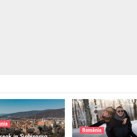
nia
România
reak in Sighișoara :