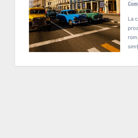
Com
La ce te gândești când auzi de Cuba? Cel mai
proa
rom,
simț