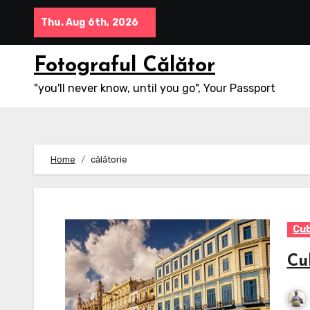
Skip
Thu. Aug 6th, 2026
to
content
Fotograful Călător
"you'll never know, until you go", Your Passport
Home
călătorie
Cu
Cu