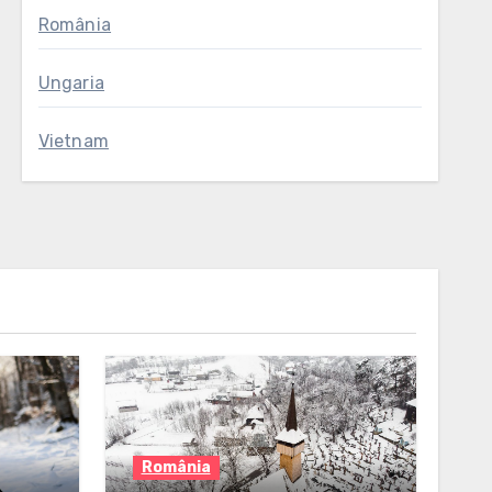
România
Ungaria
Vietnam
România