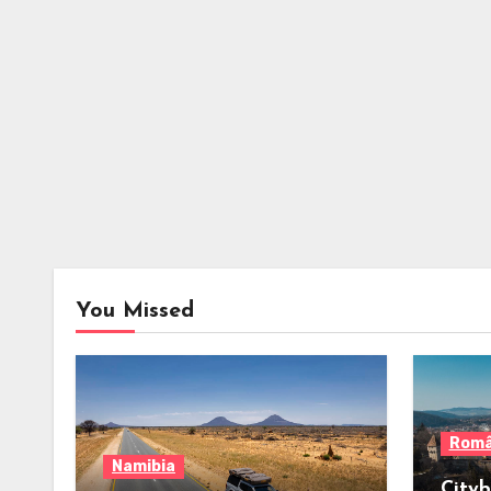
You Missed
Româ
Namibia
Cityb