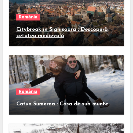
România
Citybreak in Sighișoara : Descoperă
cetatea medievală
România
Catun Sumerna : Casa de sub munte