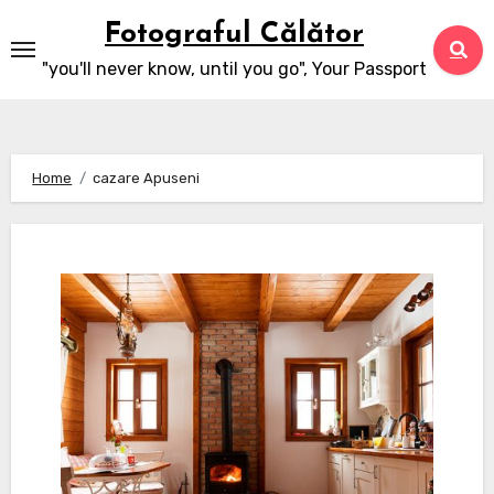
Skip
Fotograful Călător
to
"you'll never know, until you go", Your Passport
content
Home
cazare Apuseni