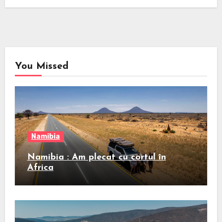
You Missed
Namibia
Namibia : Am plecat cu cortul în
Africa