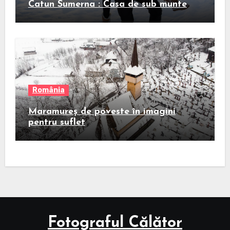
Catun Sumerna : Casa de sub munte
România
Maramureș de poveste în imagini
pentru suflet
Fotograful Călător