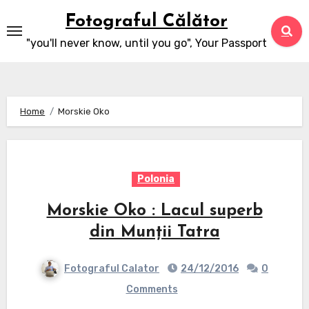
Skip
Fotograful Călător
to
"you'll never know, until you go", Your Passport
content
Home
Morskie Oko
Polonia
Morskie Oko : Lacul superb
din Munții Tatra
Fotograful Calator
24/12/2016
0
Comments