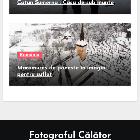
Catun Sumerna : Casa de sub munte
România
Maramureș de poveste în imagini
pentru suflet
Fotograful Călător