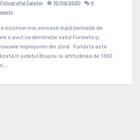
Fotograful Calator
10/06/2020
0
ments
are a avut ca destinație satul Fundata și
oasele împrejurimi din zonă. Fundata este
lizată în județul Brașov, la altitudinea de 1360
i,…