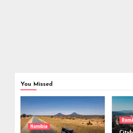
You Missed
Româ
Namibia
Cityb