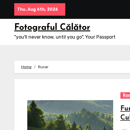
Skip
Thu. Aug 6th, 2026
to
content
Fotograful Călător
"you'll never know, until you go", Your Passport
Home
Rucar
Ro
Fu
Cu