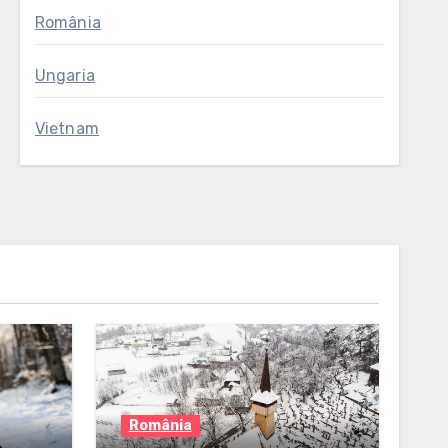
România
Ungaria
Vietnam
România