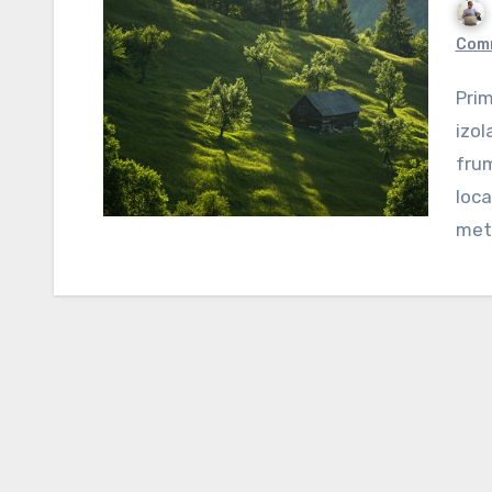
Com
Prima excursie mai serioasă după perioada de
izol
frum
loca
metr